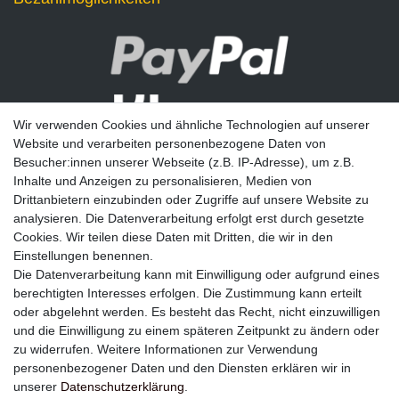
Wir verwenden Cookies und ähnliche Technologien auf unserer
Website und verarbeiten personenbezogene Daten von
Besucher:innen unserer Webseite (z.B. IP-Adresse), um z.B.
Inhalte und Anzeigen zu personalisieren, Medien von
Drittanbietern einzubinden oder Zugriffe auf unsere Website zu
analysieren. Die Datenverarbeitung erfolgt erst durch gesetzte
Newsletter
Cookies. Wir teilen diese Daten mit Dritten, die wir in den
Einstellungen benennen.
E-MAIL **
Die Datenverarbeitung kann mit Einwilligung oder aufgrund eines
berechtigten Interesses erfolgen. Die Zustimmung kann erteilt
Hiermit bestätige ich, dass ich die
Daten­schutz­erklärung
gelesen habe. Meine
oder abgelehnt werden. Es besteht das Recht, nicht einzuwilligen
Einwilligung kann ich jederzeit widerrufen.**
und die Einwilligung zu einem späteren Zeitpunkt zu ändern oder
zu widerrufen. Weitere Informationen zur Verwendung
Abonnieren
personenbezogener Daten und den Diensten erklären wir in
unserer
Daten­schutz­erklärung
.
** Hierbei handelt es sich um ein Pflichtfeld.