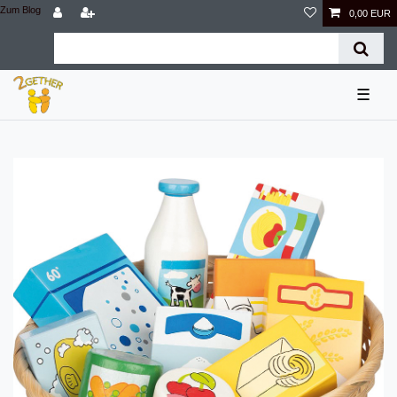
Zum Blog
0,00 EUR
☰