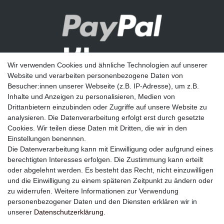
Wir verwenden Cookies und ähnliche Technologien auf unserer
Website und verarbeiten personenbezogene Daten von
Besucher:innen unserer Webseite (z.B. IP-Adresse), um z.B.
Inhalte und Anzeigen zu personalisieren, Medien von
Drittanbietern einzubinden oder Zugriffe auf unsere Website zu
analysieren. Die Datenverarbeitung erfolgt erst durch gesetzte
Newsletter
Cookies. Wir teilen diese Daten mit Dritten, die wir in den
Einstellungen benennen.
E-MAIL **
Die Datenverarbeitung kann mit Einwilligung oder aufgrund eines
berechtigten Interesses erfolgen. Die Zustimmung kann erteilt
Hiermit bestätige ich, dass ich die
Daten­schutz­erklärung
gelesen habe. Meine
oder abgelehnt werden. Es besteht das Recht, nicht einzuwilligen
Einwilligung kann ich jederzeit widerrufen.**
und die Einwilligung zu einem späteren Zeitpunkt zu ändern oder
zu widerrufen. Weitere Informationen zur Verwendung
Abonnieren
personenbezogener Daten und den Diensten erklären wir in
unserer
Daten­schutz­erklärung
.
** Hierbei handelt es sich um ein Pflichtfeld.