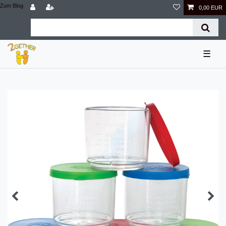
Zum Blog
0,00 EUR
☰