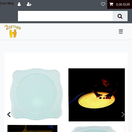
Zum Blog
0,00 EUR
☰