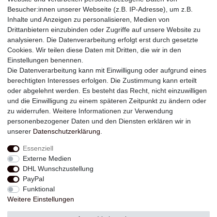
Besucher:innen unserer Webseite (z.B. IP-Adresse), um z.B.
Inhalte und Anzeigen zu personalisieren, Medien von
Drittanbietern einzubinden oder Zugriffe auf unsere Website zu
analysieren. Die Datenverarbeitung erfolgt erst durch gesetzte
Newsletter
Cookies. Wir teilen diese Daten mit Dritten, die wir in den
Einstellungen benennen.
E-MAIL **
Die Datenverarbeitung kann mit Einwilligung oder aufgrund eines
berechtigten Interesses erfolgen. Die Zustimmung kann erteilt
Hiermit bestätige ich, dass ich die
Daten­schutz­erklärung
gelesen habe. Meine
oder abgelehnt werden. Es besteht das Recht, nicht einzuwilligen
Einwilligung kann ich jederzeit widerrufen.**
und die Einwilligung zu einem späteren Zeitpunkt zu ändern oder
zu widerrufen. Weitere Informationen zur Verwendung
Abonnieren
personenbezogener Daten und den Diensten erklären wir in
unserer
Daten­schutz­erklärung
.
** Hierbei handelt es sich um ein Pflichtfeld.
Essenziell
Externe Medien
Widerrufs­recht
Widerrufs­formular
Impressum
DHL Wunschzustellung
PayPal
Funktional
Daten­schutz­erklärung
AGB
Kontakt
Weitere Einstellungen