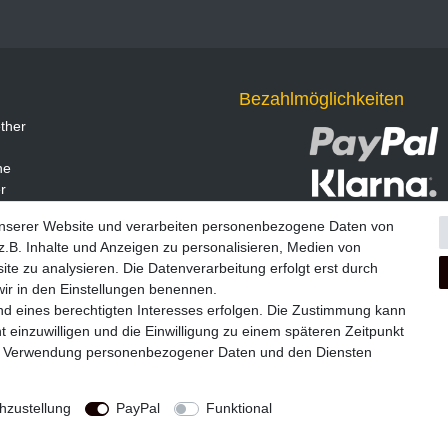
Bezahlmöglichkeiten
ther
ne
r
unserer Website und verarbeiten personenbezogene Daten von
.B. Inhalte und Anzeigen zu personalisieren, Medien von
ite zu analysieren. Die Datenverarbeitung erfolgt erst durch
 wir in den Einstellungen benennen.
nd eines berechtigten Interesses erfolgen. Die Zustimmung kann
t einzuwilligen und die Einwilligung zu einem späteren Zeitpunkt
zur Verwendung personenbezogener Daten und den Diensten
Widerrufs­formular
Impressum
Daten­schutz­erklärung
A
zustellung
PayPal
Funktional
© Copyright 2026 | Alle Rechte vorbehalten.