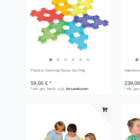
Polydron Hashmag Starter Set 24tlg.
Ingenieurs
59,00 € *
239,00
*
inkl. ges. MwSt.
zzgl.
Versandkosten
*
inkl. ges