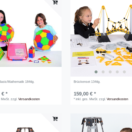
Basic/Mathematik 184tlg.
Brückenset 134tlg.
 € *
159,00 € *
. MwSt.
zzgl.
Versandkosten
*
inkl. ges. MwSt.
zzgl.
Versandkosten