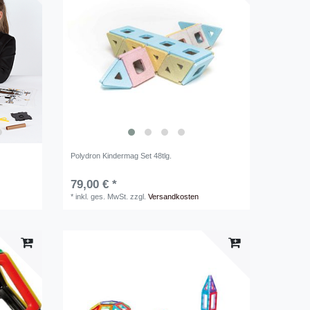
Polydron Kindermag Set 48tlg.
79,00 € *
*
inkl. ges. MwSt.
zzgl.
Versandkosten