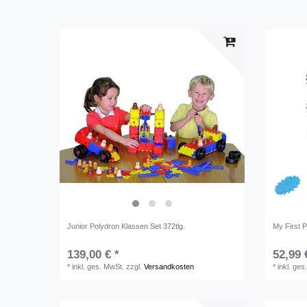
Junior Polydron Klassen Set 372tlg.
My First P
139,00 € *
52,99 
*
inkl. ges. MwSt.
zzgl.
Versandkosten
*
inkl. ges