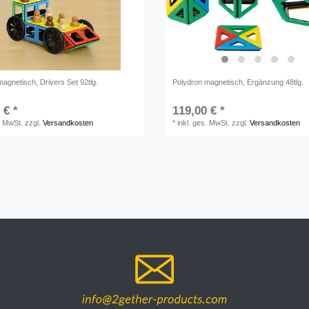
agnetisch, Drivers Set 92tlg.
Polydron magnetisch, Ergänzung 48tlg.
 € *
119,00 € *
. MwSt.
zzgl.
Versandkosten
*
inkl. ges. MwSt.
zzgl.
Versandkosten