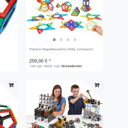
Polydron Magnetbausteine 100tlg. transparent
259,00 € *
*
inkl. ges. MwSt.
zzgl.
Versandkosten