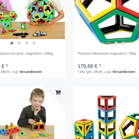
Klassenset groß, magnetisch 184tlg.
Polydron Klassenset magnetisch, 96tlg.
 € *
179,00 € *
. MwSt.
zzgl.
Versandkosten
*
inkl. ges. MwSt.
zzgl.
Versandkosten