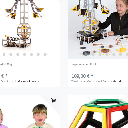
et 250tlg.
Ingenieurset 110tlg.
 € *
109,00 € *
. MwSt.
zzgl.
Versandkosten
*
inkl. ges. MwSt.
zzgl.
Versandkosten