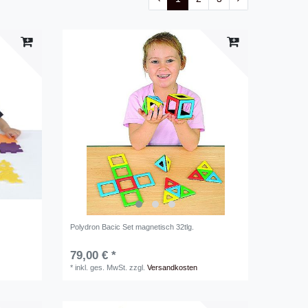
Polydron Bacic Set magnetisch 32tlg.
79,00 € *
*
inkl. ges. MwSt.
zzgl.
Versandkosten