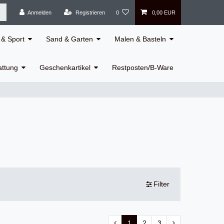
Anmelden
Registrieren
0
0,00 EUR
& Sport
Sand & Garten
Malen & Basteln
attung
Geschenkartikel
Restposten/B-Ware
Filter
1
2
3