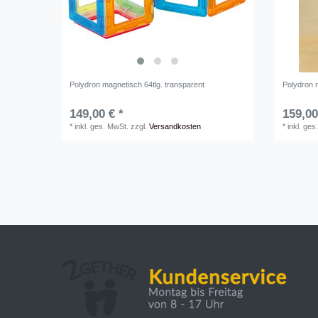
Polydron magnetisch 64tlg. transparent
Polydron m
149,00 € *
159,00
*
inkl. ges. MwSt.
zzgl.
Versandkosten
*
inkl. ges