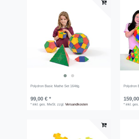
Polydron Basic Mathe Set 164tlg.
Polydron 
99,00 € *
159,00
*
inkl. ges. MwSt.
zzgl.
Versandkosten
*
inkl. ges