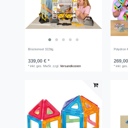
Brückenset 322tlg.
Polydron 
339,00 € *
269,00
*
inkl. ges. MwSt.
zzgl.
Versandkosten
*
inkl. ges