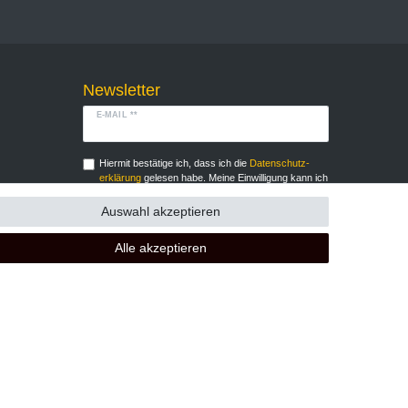
Newsletter
E-MAIL **
Hiermit bestätige ich, dass ich die
Daten­schutz­
erklärung
gelesen habe. Meine Einwilligung kann ich
jederzeit widerrufen.**
Auswahl akzeptieren
Abonnieren
Alle akzeptieren
** Hierbei handelt es sich um ein Pflichtfeld.
GB
Kontakt