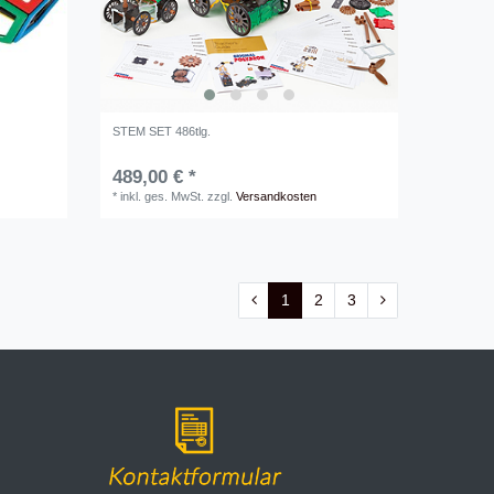
STEM SET 486tlg.
489,00 € *
*
inkl. ges. MwSt.
zzgl.
Versandkosten
1
2
3