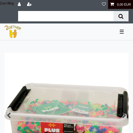
Zum Blog
0,00 EUR
☰