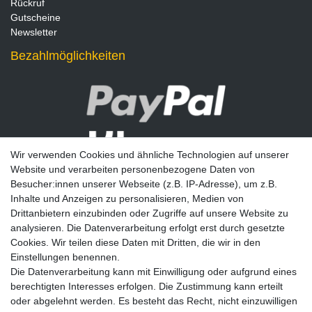
Rückruf
Gutscheine
Newsletter
Bezahlmöglichkeiten
Wir verwenden Cookies und ähnliche Technologien auf unserer
Website und verarbeiten personenbezogene Daten von
Besucher:innen unserer Webseite (z.B. IP-Adresse), um z.B.
Inhalte und Anzeigen zu personalisieren, Medien von
Drittanbietern einzubinden oder Zugriffe auf unsere Website zu
analysieren. Die Datenverarbeitung erfolgt erst durch gesetzte
Newsletter
Cookies. Wir teilen diese Daten mit Dritten, die wir in den
Einstellungen benennen.
E-MAIL **
Die Datenverarbeitung kann mit Einwilligung oder aufgrund eines
berechtigten Interesses erfolgen. Die Zustimmung kann erteilt
Hiermit bestätige ich, dass ich die
Daten­schutz­erklärung
gelesen habe. Meine
oder abgelehnt werden. Es besteht das Recht, nicht einzuwilligen
Einwilligung kann ich jederzeit widerrufen.**