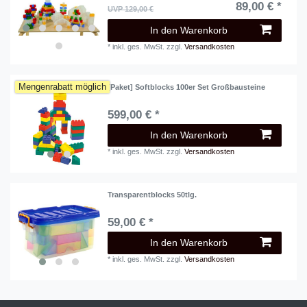
89,00 € *
UVP 129,00 €
In den Warenkorb
*
inkl. ges. MwSt.
zzgl.
Versandkosten
Mengenrabatt möglich
[Paket] Softblocks 100er Set Großbausteine
599,00 € *
In den Warenkorb
*
inkl. ges. MwSt.
zzgl.
Versandkosten
Transparentblocks 50tlg.
59,00 € *
In den Warenkorb
*
inkl. ges. MwSt.
zzgl.
Versandkosten