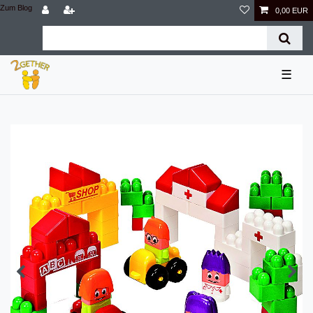
Zum Blog
0,00 EUR
☰