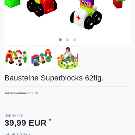
Bausteine Superblocks 62tlg.
Artikelnummer
25030
UVP 49,99 €
*
39,99 EUR
Inhalt
1
Stück