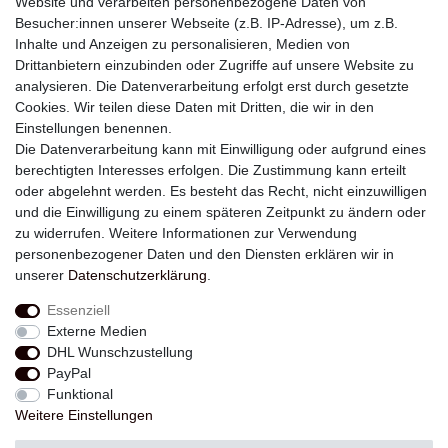
Website und verarbeiten personenbezogene Daten von
Besucher:innen unserer Webseite (z.B. IP-Adresse), um z.B.
Inhalte und Anzeigen zu personalisieren, Medien von
Drittanbietern einzubinden oder Zugriffe auf unsere Website zu
analysieren. Die Datenverarbeitung erfolgt erst durch gesetzte
Newsletter
Cookies. Wir teilen diese Daten mit Dritten, die wir in den
Einstellungen benennen.
E-MAIL **
Die Datenverarbeitung kann mit Einwilligung oder aufgrund eines
berechtigten Interesses erfolgen. Die Zustimmung kann erteilt
Hiermit bestätige ich, dass ich die
Daten­schutz­erklärung
gelesen habe. Meine
oder abgelehnt werden. Es besteht das Recht, nicht einzuwilligen
Einwilligung kann ich jederzeit widerrufen.**
und die Einwilligung zu einem späteren Zeitpunkt zu ändern oder
zu widerrufen. Weitere Informationen zur Verwendung
Abonnieren
personenbezogener Daten und den Diensten erklären wir in
unserer
Daten­schutz­erklärung
.
** Hierbei handelt es sich um ein Pflichtfeld.
Essenziell
Externe Medien
Widerrufs­recht
Widerrufs­formular
Impressum
DHL Wunschzustellung
PayPal
Funktional
Daten­schutz­erklärung
AGB
Kontakt
Weitere Einstellungen