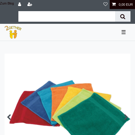
Zum Blog
0,00 EUR
☰