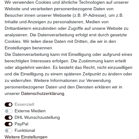
Wir verwenden Cookies und ähnliche Technologien auf unserer
Website und verarbeiten personenbezogene Daten von
Besucher:innen unserer Webseite (z.B. IP-Adresse), um z.B.
Inhalte und Anzeigen zu personalisieren, Medien von
Drittanbietern einzubinden oder Zugriffe auf unsere Website zu
analysieren. Die Datenverarbeitung erfolgt erst durch gesetzte
Newsletter
Cookies. Wir teilen diese Daten mit Dritten, die wir in den
Einstellungen benennen.
E-MAIL **
Die Datenverarbeitung kann mit Einwilligung oder aufgrund eines
berechtigten Interesses erfolgen. Die Zustimmung kann erteilt
Hiermit bestätige ich, dass ich die
Daten­schutz­erklärung
gelesen habe. Meine
oder abgelehnt werden. Es besteht das Recht, nicht einzuwilligen
Einwilligung kann ich jederzeit widerrufen.**
und die Einwilligung zu einem späteren Zeitpunkt zu ändern oder
zu widerrufen. Weitere Informationen zur Verwendung
Abonnieren
personenbezogener Daten und den Diensten erklären wir in
unserer
Daten­schutz­erklärung
.
** Hierbei handelt es sich um ein Pflichtfeld.
Essenziell
Externe Medien
Widerrufs­recht
Widerrufs­formular
Impressum
DHL Wunschzustellung
PayPal
Funktional
Daten­schutz­erklärung
AGB
Kontakt
Weitere Einstellungen