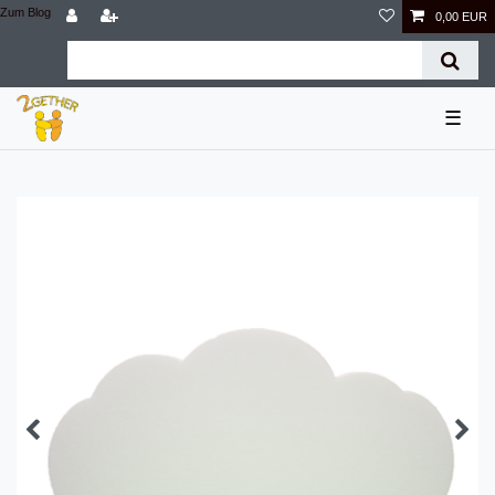
Zum Blog
0,00 EUR
☰