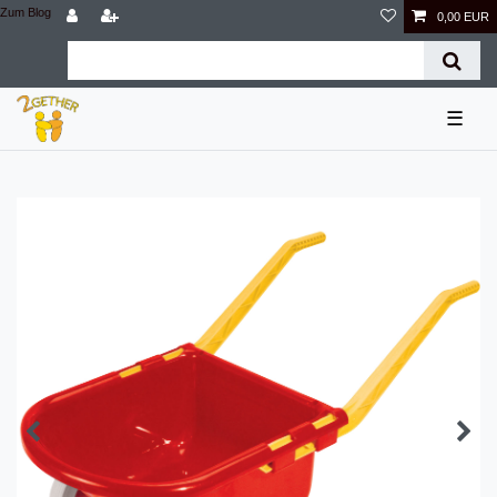
Zum Blog
0,00 EUR
☰