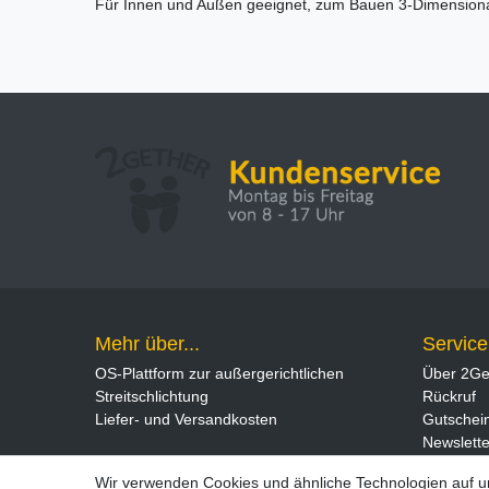
Für Innen und Außen geeignet, zum Bauen 3-Dimensiona
Mehr über...
Service
OS-Plattform zur außergerichtlichen
Über 2Ge
Streitschlichtung
Rückruf
Liefer- und Versandkosten
Gutschei
Newslette
Wir verwenden Cookies und ähnliche Technologien auf 