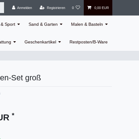
Anmelden
Registrieren
0
0,00 EUR
& Sport
Sand & Garten
Malen & Basteln
attung
Geschenkartikel
Restposten/B-Ware
en-Set groß
8
*
EUR