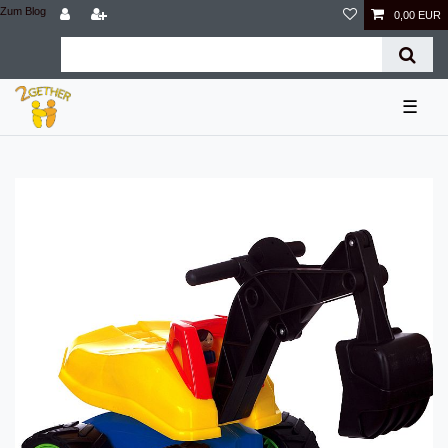
Zum Blog
0,00 EUR
☰