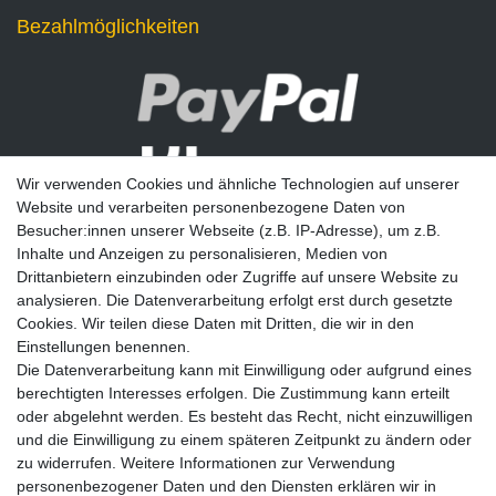
Bezahlmöglichkeiten
Wir verwenden Cookies und ähnliche Technologien auf unserer
Website und verarbeiten personenbezogene Daten von
Besucher:innen unserer Webseite (z.B. IP-Adresse), um z.B.
Inhalte und Anzeigen zu personalisieren, Medien von
Drittanbietern einzubinden oder Zugriffe auf unsere Website zu
analysieren. Die Datenverarbeitung erfolgt erst durch gesetzte
Newsletter
Cookies. Wir teilen diese Daten mit Dritten, die wir in den
Einstellungen benennen.
E-MAIL **
Die Datenverarbeitung kann mit Einwilligung oder aufgrund eines
berechtigten Interesses erfolgen. Die Zustimmung kann erteilt
Hiermit bestätige ich, dass ich die
Daten­schutz­erklärung
gelesen habe. Meine
oder abgelehnt werden. Es besteht das Recht, nicht einzuwilligen
Einwilligung kann ich jederzeit widerrufen.**
und die Einwilligung zu einem späteren Zeitpunkt zu ändern oder
zu widerrufen. Weitere Informationen zur Verwendung
Abonnieren
personenbezogener Daten und den Diensten erklären wir in