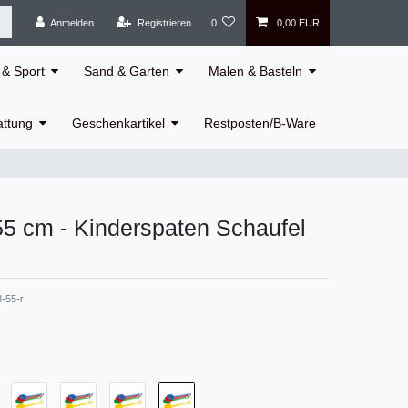
Anmelden
Registrieren
0
0,00 EUR
& Sport
Sand & Garten
Malen & Basteln
attung
Geschenkartikel
Restposten/B-Ware
5 cm - Kinderspaten Schaufel
-55-r