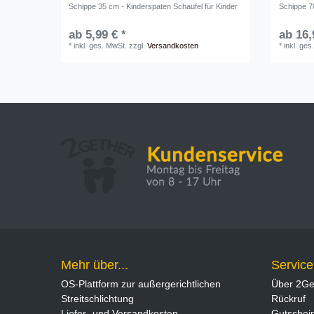
Schippe 35 cm - Kinderspaten Schaufel für Kinder
Schippe 7
ab 5,99 € *
ab 16,
*
inkl. ges. MwSt.
zzgl.
Versandkosten
*
inkl. ges
Mehr über...
Service
OS-Plattform zur außergerichtlichen
Über 2Ge
Streitschlichtung
Rückruf
Liefer- und Versandkosten
Gutschei