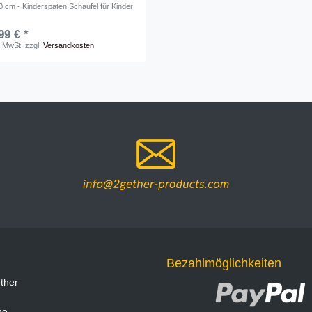
0 cm - Kinderspaten Schaufel für Kinder
99 € *
. MwSt.
zzgl.
Versandkosten
Bezahlmöglichkeiten
ther
ne