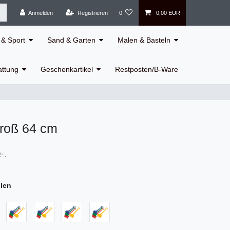
Anmelden
Registrieren
0
0,00 EUR
& Sport
Sand & Garten
Malen & Basteln
attung
Geschenkartikel
Restposten/B-Ware
roß 64 cm
-..
hlen