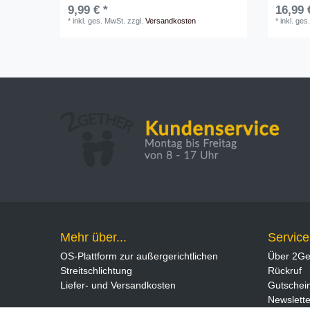
9,99 € *
16,99 
*
inkl. ges. MwSt.
zzgl.
Versandkosten
*
inkl. ges
Mehr über...
Service
OS-Plattform zur außergerichtlichen
Über 2Ge
Streitschlichtung
Rückruf
Liefer- und Versandkosten
Gutschei
Newslette