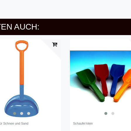
EN AUCH:
für Schnee und Sand
Schaufel klein