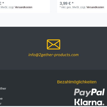
€ *
3,99 € *
. MwSt.
zzgl.
Versandkosten
*
inkl. ges. MwSt.
zzgl.
Versandkosten
Bezahlmöglichkeiten
ther
ne
r