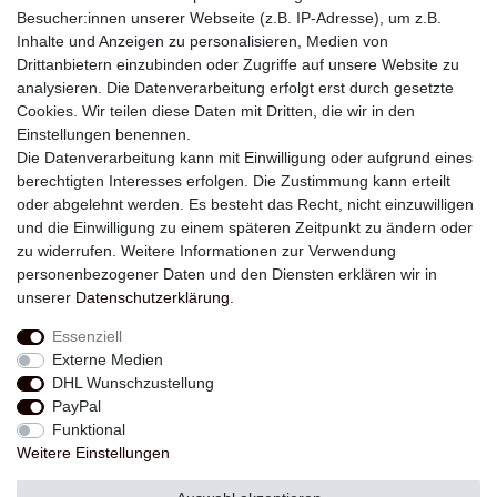
Besucher:innen unserer Webseite (z.B. IP-Adresse), um z.B.
Inhalte und Anzeigen zu personalisieren, Medien von
Drittanbietern einzubinden oder Zugriffe auf unsere Website zu
analysieren. Die Datenverarbeitung erfolgt erst durch gesetzte
Newsletter
Cookies. Wir teilen diese Daten mit Dritten, die wir in den
Einstellungen benennen.
E-MAIL **
Die Datenverarbeitung kann mit Einwilligung oder aufgrund eines
berechtigten Interesses erfolgen. Die Zustimmung kann erteilt
Hiermit bestätige ich, dass ich die
Daten­schutz­erklärung
gelesen habe. Meine
oder abgelehnt werden. Es besteht das Recht, nicht einzuwilligen
Einwilligung kann ich jederzeit widerrufen.**
und die Einwilligung zu einem späteren Zeitpunkt zu ändern oder
zu widerrufen. Weitere Informationen zur Verwendung
Abonnieren
personenbezogener Daten und den Diensten erklären wir in
unserer
Daten­schutz­erklärung
.
** Hierbei handelt es sich um ein Pflichtfeld.
Essenziell
Externe Medien
Widerrufs­recht
Widerrufs­formular
Impressum
DHL Wunschzustellung
PayPal
Funktional
Daten­schutz­erklärung
AGB
Kontakt
Weitere Einstellungen