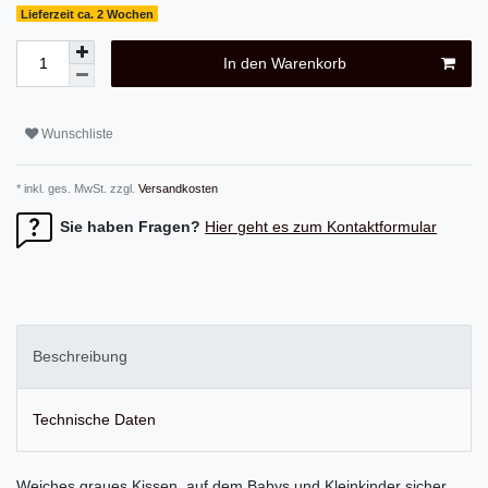
Lieferzeit ca. 2 Wochen
In den Warenkorb
Wunschliste
* inkl. ges. MwSt. zzgl.
Versandkosten
Sie haben Fragen?
Hier geht es zum Kontaktformular
Beschreibung
Technische Daten
Weiches graues Kissen
,
auf dem
Babys
und Kleinkinder sicher