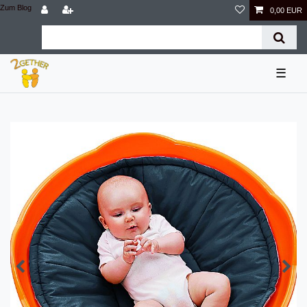
Zum Blog
0,00 EUR
☰