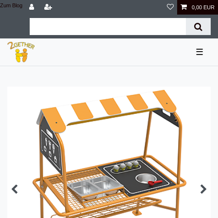
Zum Blog
0,00 EUR
☰