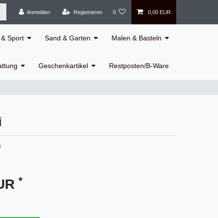
Anmelden
Registrieren
0
0,00 EUR
& Sport
Sand & Garten
Malen & Basteln
attung
Geschenkartikel
Restposten/B-Ware
i
8
*
EUR