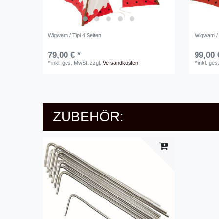
Wigwam / Tipi 4 Seiten
Wigwam / T
79,00 € *
99,00 
*
inkl. ges. MwSt.
zzgl.
Versandkosten
*
inkl. ges
ZUBEHÖR: