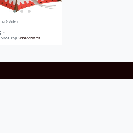
ipi 5 Seiten
€ *
. MwSt.
zzgl.
Versandkosten