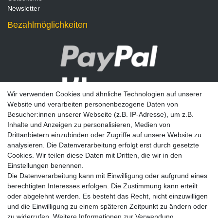
Newsletter
Bezahlmöglichkeiten
Wir verwenden Cookies und ähnliche Technologien auf unserer
Website und verarbeiten personenbezogene Daten von
Besucher:innen unserer Webseite (z.B. IP-Adresse), um z.B.
Inhalte und Anzeigen zu personalisieren, Medien von
Drittanbietern einzubinden oder Zugriffe auf unsere Website zu
analysieren. Die Datenverarbeitung erfolgt erst durch gesetzte
Newsletter
Cookies. Wir teilen diese Daten mit Dritten, die wir in den
Einstellungen benennen.
E-MAIL **
Die Datenverarbeitung kann mit Einwilligung oder aufgrund eines
berechtigten Interesses erfolgen. Die Zustimmung kann erteilt
Hiermit bestätige ich, dass ich die
Daten­schutz­erklärung
gelesen habe. Meine
oder abgelehnt werden. Es besteht das Recht, nicht einzuwilligen
Einwilligung kann ich jederzeit widerrufen.**
und die Einwilligung zu einem späteren Zeitpunkt zu ändern oder
zu widerrufen. Weitere Informationen zur Verwendung