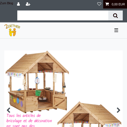
Zum Blog
0,00 EUR
☰