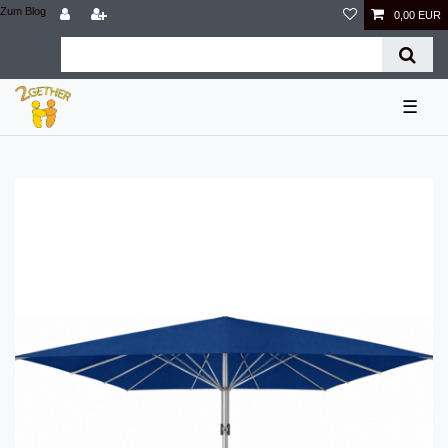
Zum Blog
0,00 EUR
☰