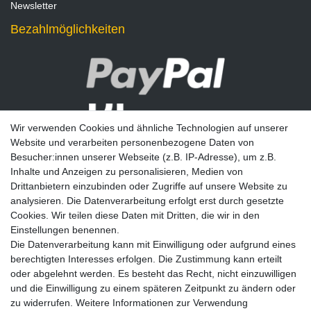
Newsletter
Bezahlmöglichkeiten
Wir verwenden Cookies und ähnliche Technologien auf unserer
Website und verarbeiten personenbezogene Daten von
Besucher:innen unserer Webseite (z.B. IP-Adresse), um z.B.
Inhalte und Anzeigen zu personalisieren, Medien von
Drittanbietern einzubinden oder Zugriffe auf unsere Website zu
analysieren. Die Datenverarbeitung erfolgt erst durch gesetzte
Newsletter
Cookies. Wir teilen diese Daten mit Dritten, die wir in den
Einstellungen benennen.
E-MAIL **
Die Datenverarbeitung kann mit Einwilligung oder aufgrund eines
berechtigten Interesses erfolgen. Die Zustimmung kann erteilt
Hiermit bestätige ich, dass ich die
Daten­schutz­erklärung
gelesen habe. Meine
oder abgelehnt werden. Es besteht das Recht, nicht einzuwilligen
Einwilligung kann ich jederzeit widerrufen.**
und die Einwilligung zu einem späteren Zeitpunkt zu ändern oder
zu widerrufen. Weitere Informationen zur Verwendung