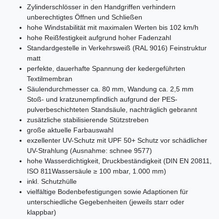
Zylinderschlösser in den Handgriffen verhindern
unberechtigtes Öffnen und Schließen
hohe Windstabilität mit maximalen Werten bis 102 km/h
hohe Reißfestigkeit aufgrund hoher Fadenzahl
Standardgestelle in Verkehrsweiß (RAL 9016) Feinstruktur
matt
perfekte, dauerhafte Spannung der kedergeführten
Textilmembran
Säulendurchmesser ca. 80 mm, Wandung ca. 2,5 mm
Stoß- und kratzunempfindlich aufgrund der PES-
pulverbeschichteten Standsäule, nachträglich gebrannt
zusätzliche stabilisierende Stützstreben
große aktuelle Farbauswahl
exzellenter UV-Schutz mit UPF 50+ Schutz vor schädlicher
UV-Strahlung (Ausnahme: schnee 9577)
hohe Wasserdichtigkeit, Druckbeständigkeit (DIN EN 20811,
ISO 811Wassersäule ≥ 100 mbar, 1.000 mm)
inkl. Schutzhülle
vielfältige Bodenbefestigungen sowie Adaptionen für
unterschiedliche Gegebenheiten (jeweils starr oder
klappbar)