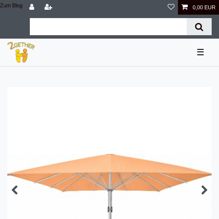
Zum Blog
0,00 EUR
☰