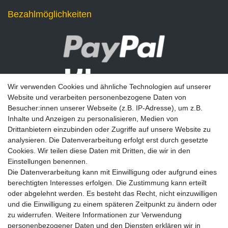
Bezahlmöglichkeiten
Wir verwenden Cookies und ähnliche Technologien auf unserer
Website und verarbeiten personenbezogene Daten von
Besucher:innen unserer Webseite (z.B. IP-Adresse), um z.B.
Inhalte und Anzeigen zu personalisieren, Medien von
Drittanbietern einzubinden oder Zugriffe auf unsere Website zu
analysieren. Die Datenverarbeitung erfolgt erst durch gesetzte
Newsletter
Cookies. Wir teilen diese Daten mit Dritten, die wir in den
Einstellungen benennen.
E-MAIL **
Die Datenverarbeitung kann mit Einwilligung oder aufgrund eines
berechtigten Interesses erfolgen. Die Zustimmung kann erteilt
Hiermit bestätige ich, dass ich die
Daten­schutz­erklärung
gelesen habe. Meine
oder abgelehnt werden. Es besteht das Recht, nicht einzuwilligen
Einwilligung kann ich jederzeit widerrufen.**
und die Einwilligung zu einem späteren Zeitpunkt zu ändern oder
zu widerrufen. Weitere Informationen zur Verwendung
Abonnieren
personenbezogener Daten und den Diensten erklären wir in