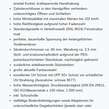
anstatt Kurbel, kraftsparende Handhabung
Zylinderschlösser in den Handgriffen verhindern
unberechtigtes Öffnen und Schließen
hohe Windstabilität mit maximalen Werten bis 102 km/h
hohe Reißfestigkeit aufgrund hoher Fadenzahl
Standardgestelle in Verkehrsweiß (RAL 9016) Feinstruktur
matt
perfekte, dauerhafte Spannung der kedergeführten
Textilmembran
Säulendurchmesser ca. 80 mm, Wandung ca. 2,5 mm
Stoß- und kratzunempfindlich aufgrund der PES-
pulverbeschichteten Standsäule, nachträglich gebrannt
zusätzliche stabilisierende Stützstreben
große aktuelle Farbauswahl
exzellenter UV-Schutz mit UPF 50+ Schutz vor schädlicher
UV-Strahlung (Ausnahme: schnee 9577)
hohe Wasserdichtigkeit, Druckbeständigkeit (DIN EN 20811,
ISO 811Wassersäule ≥ 100 mbar, 1.000 mm)
inkl. Schutzhülle
vielfältige Bodenbefestigungen sowie Adaptionen für
unterschiedliche Gegebenheiten (jeweils starr oder