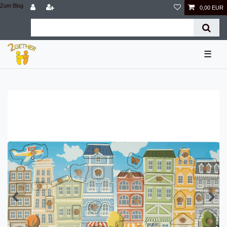
Zum Blog
0,00 EUR
☰