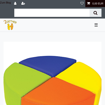
Zum Blog
0,00 EUR
☰