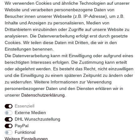
Wir verwenden Cookies und ähnliche Technologien auf unserer
Website und verarbeiten personenbezogene Daten von
Besucher:innen unserer Webseite (z.B. IP-Adresse), um z.B.
Inhalte und Anzeigen zu personalisieren, Medien von
Drittanbietern einzubinden oder Zugriffe auf unsere Website zu
analysieren. Die Datenverarbeitung erfolgt erst durch gesetzte
Newsletter
Cookies. Wir teilen diese Daten mit Dritten, die wir in den
Einstellungen benennen.
E-MAIL **
Die Datenverarbeitung kann mit Einwilligung oder aufgrund eines
berechtigten Interesses erfolgen. Die Zustimmung kann erteilt
Hiermit bestätige ich, dass ich die
Daten­schutz­erklärung
gelesen habe. Meine
oder abgelehnt werden. Es besteht das Recht, nicht einzuwilligen
Einwilligung kann ich jederzeit widerrufen.**
und die Einwilligung zu einem späteren Zeitpunkt zu ändern oder
zu widerrufen. Weitere Informationen zur Verwendung
Abonnieren
personenbezogener Daten und den Diensten erklären wir in
unserer
Daten­schutz­erklärung
.
** Hierbei handelt es sich um ein Pflichtfeld.
Essenziell
Externe Medien
Widerrufs­recht
Widerrufs­formular
Impressum
DHL Wunschzustellung
PayPal
Funktional
Daten­schutz­erklärung
AGB
Kontakt
Weitere Einstellungen