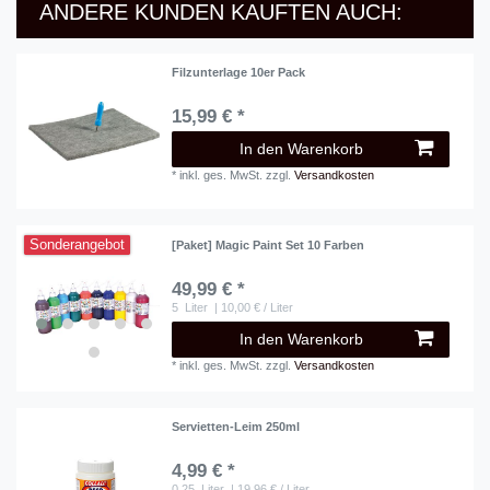
ANDERE KUNDEN KAUFTEN AUCH:
Filzunterlage 10er Pack
15,99 € *
In den Warenkorb
*
inkl. ges. MwSt.
zzgl.
Versandkosten
Sonderangebot
[Paket] Magic Paint Set 10 Farben
49,99 € *
5
Liter
| 10,00 € / Liter
In den Warenkorb
*
inkl. ges. MwSt.
zzgl.
Versandkosten
Servietten-Leim 250ml
4,99 € *
0.25
Liter
| 19,96 € / Liter