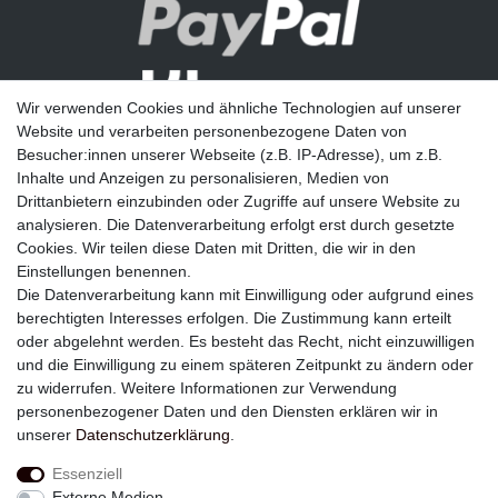
Wir verwenden Cookies und ähnliche Technologien auf unserer
Website und verarbeiten personenbezogene Daten von
Besucher:innen unserer Webseite (z.B. IP-Adresse), um z.B.
Inhalte und Anzeigen zu personalisieren, Medien von
Drittanbietern einzubinden oder Zugriffe auf unsere Website zu
analysieren. Die Datenverarbeitung erfolgt erst durch gesetzte
Newsletter
Cookies. Wir teilen diese Daten mit Dritten, die wir in den
Einstellungen benennen.
E-MAIL **
Die Datenverarbeitung kann mit Einwilligung oder aufgrund eines
berechtigten Interesses erfolgen. Die Zustimmung kann erteilt
Hiermit bestätige ich, dass ich die
Daten­schutz­erklärung
gelesen habe. Meine
oder abgelehnt werden. Es besteht das Recht, nicht einzuwilligen
Einwilligung kann ich jederzeit widerrufen.**
und die Einwilligung zu einem späteren Zeitpunkt zu ändern oder
zu widerrufen. Weitere Informationen zur Verwendung
Abonnieren
personenbezogener Daten und den Diensten erklären wir in
unserer
Daten­schutz­erklärung
.
** Hierbei handelt es sich um ein Pflichtfeld.
Essenziell
Externe Medien