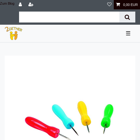
Zum Blog
0,00 EUR
☰