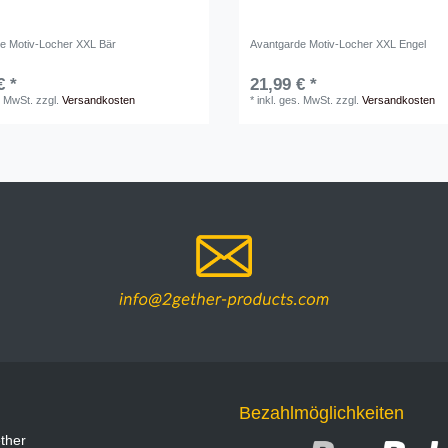
e Motiv-Locher XXL Bär
Avantgarde Motiv-Locher XXL Engel
€ *
21,99 € *
. MwSt.
zzgl.
Versandkosten
*
inkl. ges. MwSt.
zzgl.
Versandkosten
Bezahlmöglichkeiten
ther