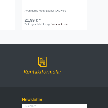
Avantgarde Motiv-Locher XXL Herz
21,99 € *
*
inkl. ges. MwSt.
zzgl.
Versandkosten
Newsletter
E-MAIL **