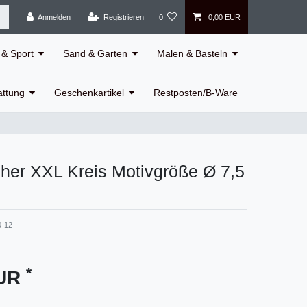
Anmelden
Registrieren
0
0,00 EUR
& Sport
Sand & Garten
Malen & Basteln
attung
Geschenkartikel
Restposten/B-Ware
her XXL Kreis Motivgröße Ø 7,5
0-12
*
EUR