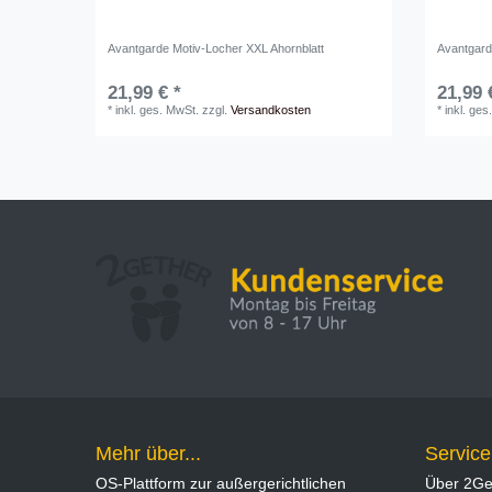
Avantgarde Motiv-Locher XXL Ahornblatt
Avantgard
21,99 € *
21,99 
*
inkl. ges. MwSt.
zzgl.
Versandkosten
*
inkl. ges
Mehr über...
Service
OS-Plattform zur außergerichtlichen
Über 2Ge