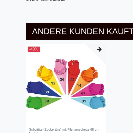
ANDERE KUNDEN KAUFT
-40%
Schultüte (Zuckertüte) mit Filzmanschette 68 cm
GELB