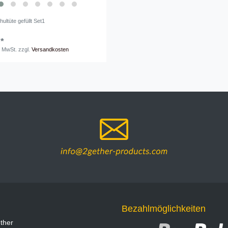
hultüte gefüllt Set1
 *
. MwSt.
zzgl.
Versandkosten
Bezahlmöglichkeiten
ther