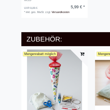
5,99 € *
UVP 9,99 €
*
inkl. ges. MwSt.
zzgl.
Versandkosten
ZUBEHÖR:
Mengenrabatt möglich
Mengenr