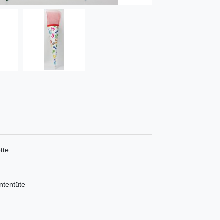
tte
ntentüte