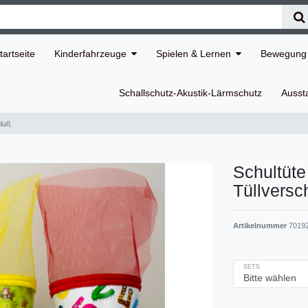
tartseite
Kinderfahrzeuge
Spielen & Lernen
Bewegung 
Schallschutz-Akustik-Lärmschutz
Ausst
hluß
Schultüte
Tüllversc
Artikelnummer
70192
SETS