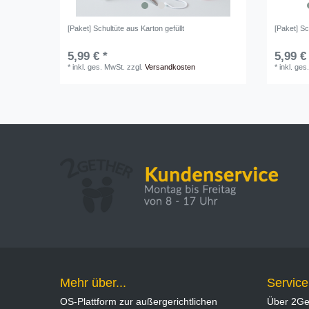
[Paket] Schultüte aus Karton gefüllt
[Paket] Sc
5,99 € *
5,99 €
*
inkl. ges. MwSt.
zzgl.
Versandkosten
*
inkl. ges
Mehr über...
Service
OS-Plattform zur außergerichtlichen
Über 2Ge