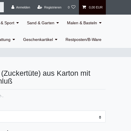
Anmelden
Registrieren
0
0,00 EUR
& Sport
Sand & Garten
Malen & Basteln
attung
Geschenkartikel
Restposten/B-Ware
 (Zuckertüte) aus Karton mit
hluß
-..