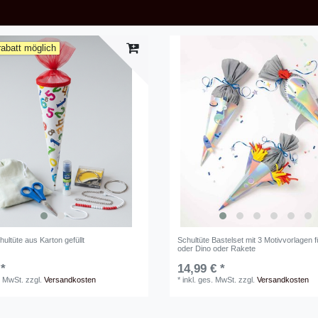
abatt möglich
hultüte aus Karton gefüllt
Schultüte Bastelset mit 3 Motivvorlagen f
oder Dino oder Rakete
 *
14,99 € *
. MwSt.
zzgl.
Versandkosten
*
inkl. ges. MwSt.
zzgl.
Versandkosten