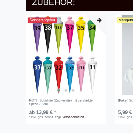
ZUBEHÖR:
Sonderangebot
Mengenr
ROTH Schultüte (Zuckertüte) mit verstärkter
[Paket] Sc
Spitze 70 cm
ab 13,99 € *
5,99 €
*
inkl. ges. MwSt.
zzgl.
Versandkosten
*
inkl. ges