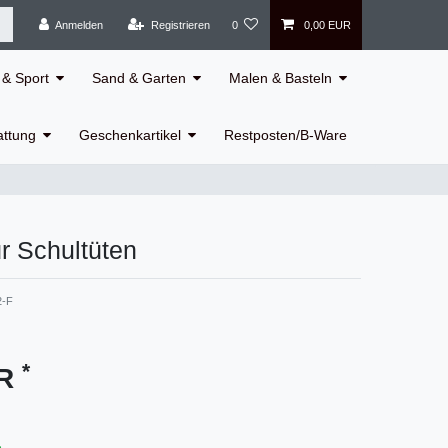
Anmelden
Registrieren
0
0,00 EUR
& Sport
Sand & Garten
Malen & Basteln
attung
Geschenkartikel
Restposten/B-Ware
ür Schultüten
2-F
*
UR