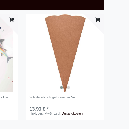
ür Hai
Schultüte-Rohlinge Braun 5er Set
13,99 € *
*
inkl. ges. MwSt.
zzgl.
Versandkosten