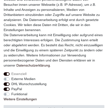
Besucher:innen unserer Webseite (z.B. IP-Adresse), um z.B.
Inhalte und Anzeigen zu personalisieren, Medien von
Drittanbietern einzubinden oder Zugriffe auf unsere Website zu
analysieren. Die Datenverarbeitung erfolgt erst durch gesetzte
Newsletter
Cookies. Wir teilen diese Daten mit Dritten, die wir in den
Einstellungen benennen.
E-MAIL **
Die Datenverarbeitung kann mit Einwilligung oder aufgrund eines
berechtigten Interesses erfolgen. Die Zustimmung kann erteilt
Hiermit bestätige ich, dass ich die
Daten­schutz­erklärung
gelesen habe. Meine
oder abgelehnt werden. Es besteht das Recht, nicht einzuwilligen
Einwilligung kann ich jederzeit widerrufen.**
und die Einwilligung zu einem späteren Zeitpunkt zu ändern oder
zu widerrufen. Weitere Informationen zur Verwendung
Abonnieren
personenbezogener Daten und den Diensten erklären wir in
unserer
Daten­schutz­erklärung
.
** Hierbei handelt es sich um ein Pflichtfeld.
Essenziell
Externe Medien
Widerrufs­recht
Widerrufs­formular
Impressum
DHL Wunschzustellung
PayPal
Funktional
Daten­schutz­erklärung
AGB
Kontakt
Weitere Einstellungen