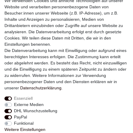
Wir verwenden Cookies und ähnliche Technologien auf unserer
Website und verarbeiten personenbezogene Daten von
Besucher:innen unserer Webseite (z.B. IP-Adresse), um z.B.
Inhalte und Anzeigen zu personalisieren, Medien von
Drittanbietern einzubinden oder Zugriffe auf unsere Website zu
analysieren. Die Datenverarbeitung erfolgt erst durch gesetzte
Newsletter
Cookies. Wir teilen diese Daten mit Dritten, die wir in den
Einstellungen benennen.
E-MAIL **
Die Datenverarbeitung kann mit Einwilligung oder aufgrund eines
berechtigten Interesses erfolgen. Die Zustimmung kann erteilt
Hiermit bestätige ich, dass ich die
Daten­schutz­erklärung
gelesen habe. Meine
oder abgelehnt werden. Es besteht das Recht, nicht einzuwilligen
Einwilligung kann ich jederzeit widerrufen.**
und die Einwilligung zu einem späteren Zeitpunkt zu ändern oder
zu widerrufen. Weitere Informationen zur Verwendung
Abonnieren
personenbezogener Daten und den Diensten erklären wir in
unserer
Daten­schutz­erklärung
.
** Hierbei handelt es sich um ein Pflichtfeld.
Essenziell
Externe Medien
Widerrufs­recht
Widerrufs­formular
Impressum
DHL Wunschzustellung
PayPal
Funktional
Daten­schutz­erklärung
AGB
Kontakt
Weitere Einstellungen