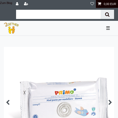
Zum Blog
0,00 EUR
☰