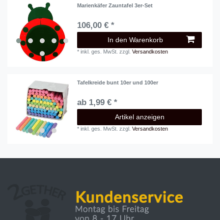
Marienkäfer Zauntafel 3er-Set
106,00 € *
In den Warenkorb
*
inkl. ges. MwSt.
zzgl.
Versandkosten
Tafelkreide bunt 10er und 100er
ab 1,99 € *
Artikel anzeigen
*
inkl. ges. MwSt.
zzgl.
Versandkosten