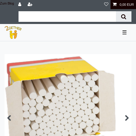
Zum Blog
0,00 EUR
☰