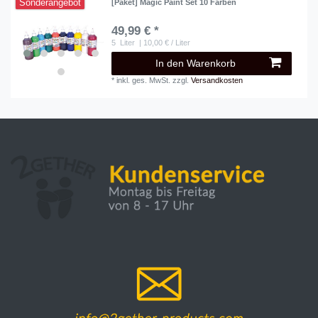
Sonderangebot
[Paket] Magic Paint Set 10 Farben
49,99 € *
5
Liter
| 10,00 € / Liter
In den Warenkorb
*
inkl. ges. MwSt.
zzgl.
Versandkosten