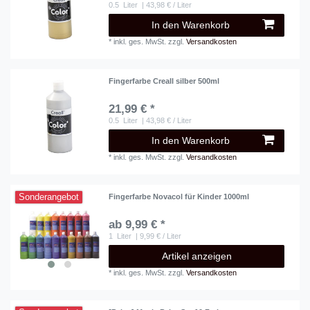
0.5
Liter
| 43,98 € / Liter
In den Warenkorb
*
inkl. ges. MwSt.
zzgl.
Versandkosten
Fingerfarbe Creall silber 500ml
21,99 € *
0.5
Liter
| 43,98 € / Liter
In den Warenkorb
*
inkl. ges. MwSt.
zzgl.
Versandkosten
Sonderangebot
Fingerfarbe Novacol für Kinder 1000ml
ab 9,99 € *
1
Liter
| 9,99 € / Liter
Artikel anzeigen
*
inkl. ges. MwSt.
zzgl.
Versandkosten