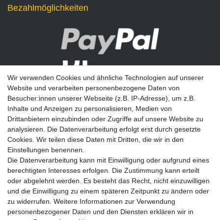
Bezahlmöglichkeiten
Wir verwenden Cookies und ähnliche Technologien auf unserer
Website und verarbeiten personenbezogene Daten von
Besucher:innen unserer Webseite (z.B. IP-Adresse), um z.B.
Inhalte und Anzeigen zu personalisieren, Medien von
Drittanbietern einzubinden oder Zugriffe auf unsere Website zu
analysieren. Die Datenverarbeitung erfolgt erst durch gesetzte
Newsletter
Cookies. Wir teilen diese Daten mit Dritten, die wir in den
Einstellungen benennen.
E-MAIL **
Die Datenverarbeitung kann mit Einwilligung oder aufgrund eines
berechtigten Interesses erfolgen. Die Zustimmung kann erteilt
Hiermit bestätige ich, dass ich die
Daten­schutz­erklärung
gelesen habe. Meine
oder abgelehnt werden. Es besteht das Recht, nicht einzuwilligen
Einwilligung kann ich jederzeit widerrufen.**
und die Einwilligung zu einem späteren Zeitpunkt zu ändern oder
zu widerrufen. Weitere Informationen zur Verwendung
Abonnieren
personenbezogener Daten und den Diensten erklären wir in