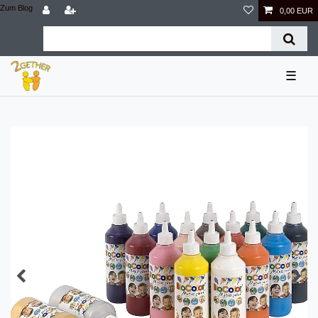
Zum Blog
0,00 EUR
☰