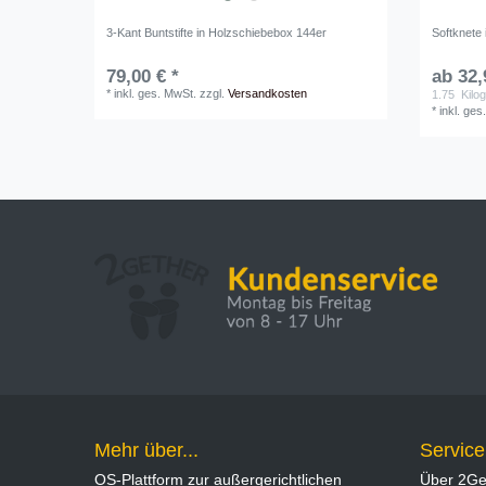
3-Kant Buntstifte in Holzschiebebox 144er
Softknete
79,00 € *
ab 32,
*
inkl. ges. MwSt.
zzgl.
Versandkosten
1.75
Kilo
*
inkl. ges
Mehr über...
Service
OS-Plattform zur außergerichtlichen
Über 2Ge