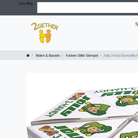
Zum Blog
S
Malen & Basteln
Farben Stifte Stempel
Jolly 3-Kant Buntstifte 