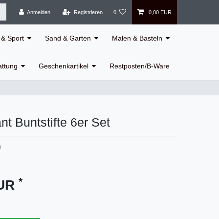
Anmelden
Registrieren
0
0,00 EUR
& Sport
Sand & Garten
Malen & Basteln
attung
Geschenkartikel
Restposten/B-Ware
nt Buntstifte 6er Set
0
*
EUR