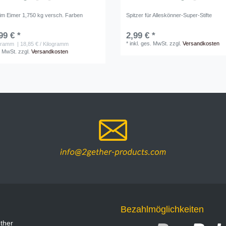
 im Eimer 1,750 kg versch. Farben
Spitzer für Alleskönner-Super-Stifte
99 € *
2,99 € *
*
inkl. ges. MwSt.
zzgl.
Versandkosten
gramm
| 18,85 € / Kilogramm
. MwSt.
zzgl.
Versandkosten
Bezahlmöglichkeiten
ther