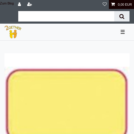
Zum Blog
0,00 EUR
☰