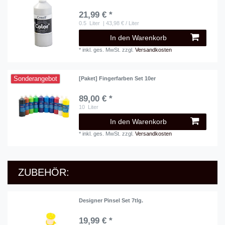
21,99 € *
0.5
Liter
| 43,98 € / Liter
In den Warenkorb
*
inkl. ges. MwSt.
zzgl.
Versandkosten
Sonderangebot
[Paket] Fingerfarben Set 10er
89,00 € *
10
Liter
In den Warenkorb
*
inkl. ges. MwSt.
zzgl.
Versandkosten
ZUBEHÖR:
Designer Pinsel Set 7tlg.
19,99 € *