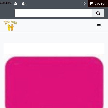
Zum Blog
0,00 EUR
☰