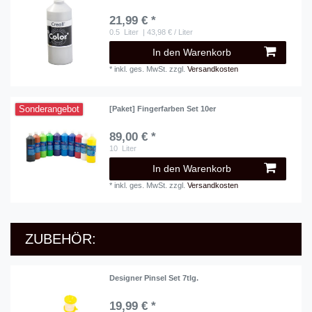
21,99 € *
0.5
Liter
| 43,98 € / Liter
In den Warenkorb
*
inkl. ges. MwSt.
zzgl.
Versandkosten
Sonderangebot
[Paket] Fingerfarben Set 10er
89,00 € *
10
Liter
In den Warenkorb
*
inkl. ges. MwSt.
zzgl.
Versandkosten
ZUBEHÖR:
Designer Pinsel Set 7tlg.
19,99 € *