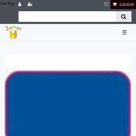
Zum Blog
0,00 EUR
☰