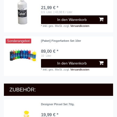
21,99 € *
0.5
Liter
| 43,98 € / Liter
In den Warenkorb
*
inkl. ges. MwSt.
zzgl.
Versandkosten
Sonderangebot
[Paket] Fingerfarben Set 10er
89,00 € *
10
Liter
In den Warenkorb
*
inkl. ges. MwSt.
zzgl.
Versandkosten
ZUBEHÖR:
Designer Pinsel Set 7tlg.
19,99 € *