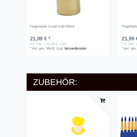
Fingerfarbe Creall Gold 500ml
Fingerfarb
21,99 € *
21,99 
0.5
Liter
| 43,98 € / Liter
0.5
Liter
|
*
inkl. ges. MwSt.
zzgl.
Versandkosten
*
inkl. ges
ZUBEHÖR: