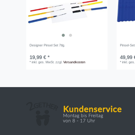
Designer Pinsel Set 7tlg.
Pinsel-Set
19,99 € *
49,99 
*
inkl. ges. MwSt.
zzgl.
Versandkosten
*
inkl. ges