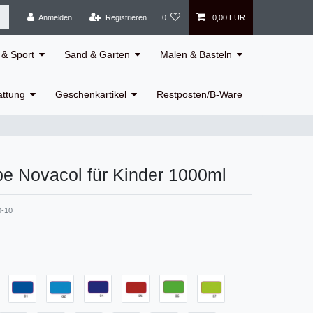
Anmelden
Registrieren
0
0,00 EUR
& Sport
Sand & Garten
Malen & Basteln
attung
Geschenkartikel
Restposten/B-Ware
be Novacol für Kinder 1000ml
0-10