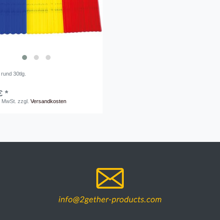
 rund 30tlg.
€ *
. MwSt.
zzgl.
Versandkosten