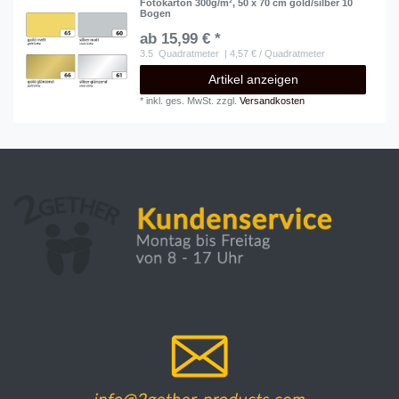
Fotokarton 300g/m², 50 x 70 cm gold/silber 10
Bogen
ab 15,99 € *
3.5
Quadratmeter
| 4,57 € / Quadratmeter
Artikel anzeigen
*
inkl. ges. MwSt.
zzgl.
Versandkosten