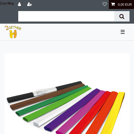
Zum Blog
0,00 EUR
☰