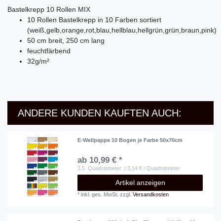
Bastelkrepp 10 Rollen MIX
10 Rollen Bastelkrepp in 10 Farben sortiert
(weiß,gelb,orange,rot,blau,hellblau,hellgrün,grün,braun,pink)
50 cm breit, 250 cm lang
feuchtfärbend
32g/m²
ANDERE KUNDEN KAUFTEN AUCH:
E-Wellpappe 10 Bogen je Farbe 50x70cm
ab 10,99 € *
3.5
Quadratmeter
| 3,14 € / Quadratmeter
Artikel anzeigen
*
inkl. ges. MwSt.
zzgl.
Versandkosten