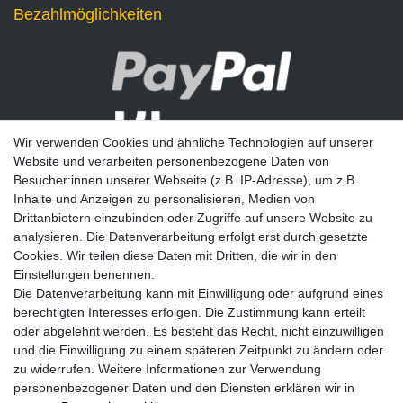
Bezahlmöglichkeiten
Wir verwenden Cookies und ähnliche Technologien auf unserer
Website und verarbeiten personenbezogene Daten von
Besucher:innen unserer Webseite (z.B. IP-Adresse), um z.B.
Inhalte und Anzeigen zu personalisieren, Medien von
Drittanbietern einzubinden oder Zugriffe auf unsere Website zu
analysieren. Die Datenverarbeitung erfolgt erst durch gesetzte
Newsletter
Cookies. Wir teilen diese Daten mit Dritten, die wir in den
Einstellungen benennen.
E-MAIL **
Die Datenverarbeitung kann mit Einwilligung oder aufgrund eines
berechtigten Interesses erfolgen. Die Zustimmung kann erteilt
Hiermit bestätige ich, dass ich die
Daten­schutz­erklärung
gelesen habe. Meine
oder abgelehnt werden. Es besteht das Recht, nicht einzuwilligen
Einwilligung kann ich jederzeit widerrufen.**
und die Einwilligung zu einem späteren Zeitpunkt zu ändern oder
zu widerrufen. Weitere Informationen zur Verwendung
Abonnieren
personenbezogener Daten und den Diensten erklären wir in