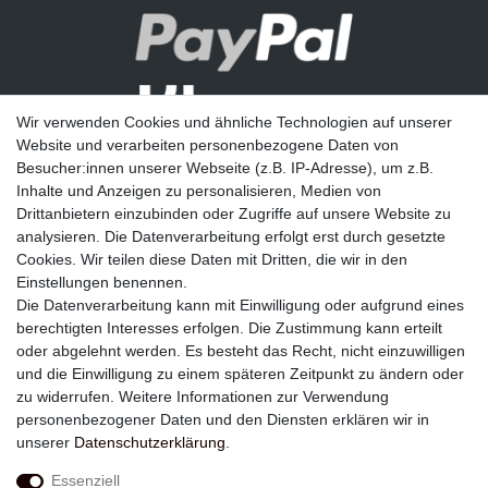
Wir verwenden Cookies und ähnliche Technologien auf unserer
Website und verarbeiten personenbezogene Daten von
Besucher:innen unserer Webseite (z.B. IP-Adresse), um z.B.
Inhalte und Anzeigen zu personalisieren, Medien von
Drittanbietern einzubinden oder Zugriffe auf unsere Website zu
analysieren. Die Datenverarbeitung erfolgt erst durch gesetzte
Newsletter
Cookies. Wir teilen diese Daten mit Dritten, die wir in den
Einstellungen benennen.
E-MAIL **
Die Datenverarbeitung kann mit Einwilligung oder aufgrund eines
berechtigten Interesses erfolgen. Die Zustimmung kann erteilt
Hiermit bestätige ich, dass ich die
Daten­schutz­erklärung
gelesen habe. Meine
oder abgelehnt werden. Es besteht das Recht, nicht einzuwilligen
Einwilligung kann ich jederzeit widerrufen.**
und die Einwilligung zu einem späteren Zeitpunkt zu ändern oder
zu widerrufen. Weitere Informationen zur Verwendung
Abonnieren
personenbezogener Daten und den Diensten erklären wir in
unserer
Daten­schutz­erklärung
.
** Hierbei handelt es sich um ein Pflichtfeld.
Essenziell