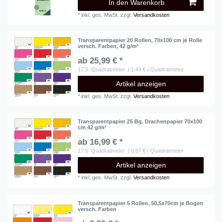
In den Warenkorb
*
inkl. ges. MwSt.
zzgl.
Versandkosten
Transparentpapier 20 Rollen, 70x100 cm je Rolle
versch. Farben, 42 g/m²
ab 25,99 € *
17.5
Quadratmeter
| 1,49 € / Quadratmeter
Artikel anzeigen
*
inkl. ges. MwSt.
zzgl.
Versandkosten
Transparentpapier 25 Bg. Drachenpapier 70x100
cm 42 g/m²
ab 16,99 € *
17.5
Quadratmeter
| 0,97 € / Quadratmeter
Artikel anzeigen
*
inkl. ges. MwSt.
zzgl.
Versandkosten
Transparentpapier 5 Rollen, 50,5x70cm je Bogen
versch. Farben