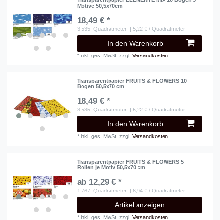
Motive 50,5x70cm
18,49 € *
3.535
Quadratmeter
| 5,22 € / Quadratmeter
In den Warenkorb
*
inkl. ges. MwSt.
zzgl.
Versandkosten
Transparentpapier FRUITS & FLOWERS 10
Bogen 50,5x70 cm
18,49 € *
3.535
Quadratmeter
| 5,22 € / Quadratmeter
In den Warenkorb
*
inkl. ges. MwSt.
zzgl.
Versandkosten
Transparentpapier FRUITS & FLOWERS 5
Rollen je Motiv 50,5x70 cm
ab 12,29 € *
1.767
Quadratmeter
| 6,94 € / Quadratmeter
Artikel anzeigen
*
inkl. ges. MwSt.
zzgl.
Versandkosten