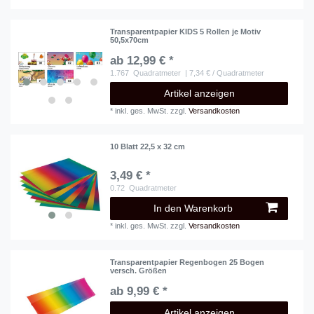
Transparentpapier KIDS 5 Rollen je Motiv
50,5x70cm
ab 12,99 € *
1.767
Quadratmeter
| 7,34 € / Quadratmeter
Artikel anzeigen
*
inkl. ges. MwSt.
zzgl.
Versandkosten
10 Blatt 22,5 x 32 cm
3,49 € *
0.72
Quadratmeter
In den Warenkorb
*
inkl. ges. MwSt.
zzgl.
Versandkosten
Transparentpapier Regenbogen 25 Bogen
versch. Größen
ab 9,99 € *
Artikel anzeigen