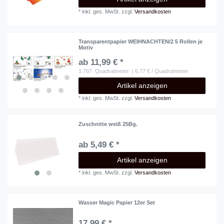
*
inkl. ges. MwSt.
zzgl.
Versandkosten
Transparentpapier WEIHNACHTEN/2 5 Rollen je
Motiv
ab 11,99 € *
1.767
Quadratmeter
| 6,77 € / Quadratmeter
Artikel anzeigen
*
inkl. ges. MwSt.
zzgl.
Versandkosten
Zuschnitte weiß 25Bg.
ab 5,49 € *
Artikel anzeigen
*
inkl. ges. MwSt.
zzgl.
Versandkosten
Wasser Magic Papier 12er Set
17,99 € *