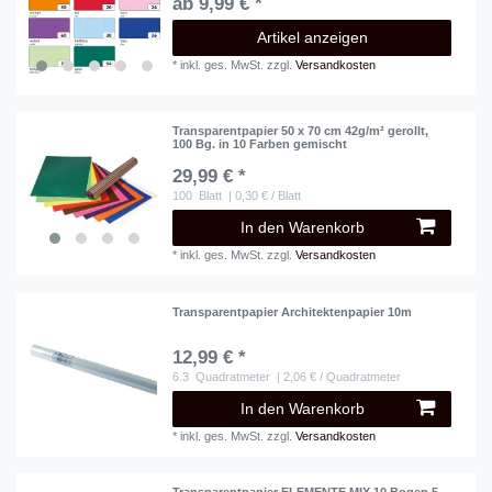
ab 9,99 € *
Artikel anzeigen
*
inkl. ges. MwSt.
zzgl.
Versandkosten
Transparentpapier 50 x 70 cm 42g/m² gerollt,
100 Bg. in 10 Farben gemischt
29,99 € *
100
Blatt
| 0,30 € / Blatt
In den Warenkorb
*
inkl. ges. MwSt.
zzgl.
Versandkosten
Transparentpapier Architektenpapier 10m
12,99 € *
6.3
Quadratmeter
| 2,06 € / Quadratmeter
In den Warenkorb
*
inkl. ges. MwSt.
zzgl.
Versandkosten
Transparentpapier ELEMENTE MIX 10 Bogen 5