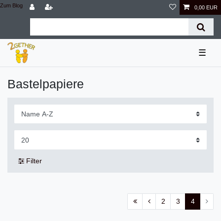
Zum Blog
0,00 EUR
☰
Bastelpapiere
Filter
2
3
4