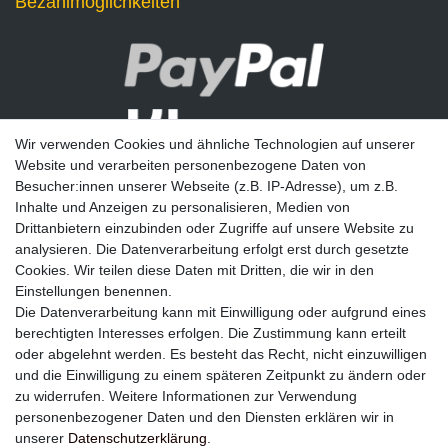
Bezahlmöglichkeiten
Wir verwenden Cookies und ähnliche Technologien auf unserer
Website und verarbeiten personenbezogene Daten von
Besucher:innen unserer Webseite (z.B. IP-Adresse), um z.B.
Inhalte und Anzeigen zu personalisieren, Medien von
Drittanbietern einzubinden oder Zugriffe auf unsere Website zu
analysieren. Die Datenverarbeitung erfolgt erst durch gesetzte
Newsletter
Cookies. Wir teilen diese Daten mit Dritten, die wir in den
Einstellungen benennen.
E-MAIL **
Die Datenverarbeitung kann mit Einwilligung oder aufgrund eines
berechtigten Interesses erfolgen. Die Zustimmung kann erteilt
Hiermit bestätige ich, dass ich die
Daten­schutz­erklärung
gelesen habe. Meine
oder abgelehnt werden. Es besteht das Recht, nicht einzuwilligen
Einwilligung kann ich jederzeit widerrufen.**
und die Einwilligung zu einem späteren Zeitpunkt zu ändern oder
zu widerrufen. Weitere Informationen zur Verwendung
Abonnieren
personenbezogener Daten und den Diensten erklären wir in
unserer
Daten­schutz­erklärung
.
** Hierbei handelt es sich um ein Pflichtfeld.