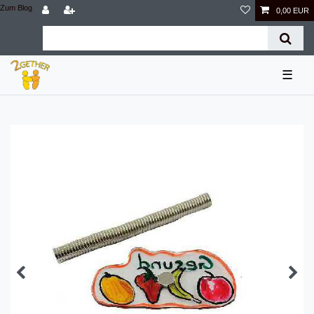
Zum Blog
0,00 EUR
☰