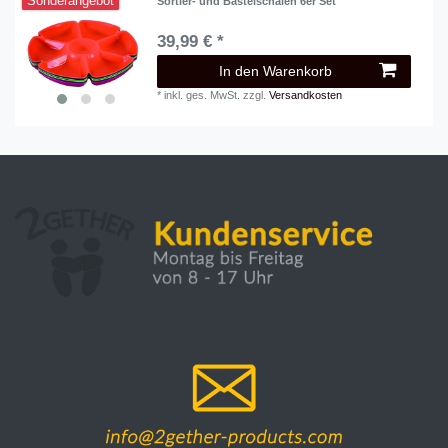
Sonderangebot
Sortier- und Bastelschalen 6er Set
39,99 € *
In den Warenkorb
*
inkl. ges. MwSt.
zzgl.
Versandkosten