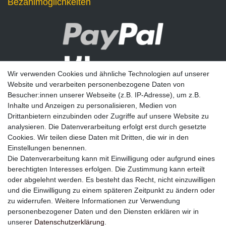
Bezahlmöglichkeiten
Wir verwenden Cookies und ähnliche Technologien auf unserer
Website und verarbeiten personenbezogene Daten von
Besucher:innen unserer Webseite (z.B. IP-Adresse), um z.B.
Inhalte und Anzeigen zu personalisieren, Medien von
Drittanbietern einzubinden oder Zugriffe auf unsere Website zu
analysieren. Die Datenverarbeitung erfolgt erst durch gesetzte
Newsletter
Cookies. Wir teilen diese Daten mit Dritten, die wir in den
Einstellungen benennen.
E-MAIL **
Die Datenverarbeitung kann mit Einwilligung oder aufgrund eines
berechtigten Interesses erfolgen. Die Zustimmung kann erteilt
Hiermit bestätige ich, dass ich die
Daten­schutz­erklärung
gelesen habe. Meine
oder abgelehnt werden. Es besteht das Recht, nicht einzuwilligen
Einwilligung kann ich jederzeit widerrufen.**
und die Einwilligung zu einem späteren Zeitpunkt zu ändern oder
zu widerrufen. Weitere Informationen zur Verwendung
Abonnieren
personenbezogener Daten und den Diensten erklären wir in
unserer
Daten­schutz­erklärung
.
** Hierbei handelt es sich um ein Pflichtfeld.