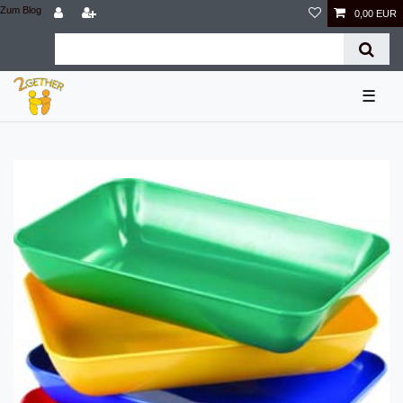
Zum Blog
0,00 EUR
☰