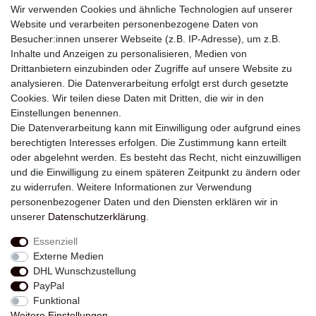
Wir verwenden Cookies und ähnliche Technologien auf unserer
Website und verarbeiten personenbezogene Daten von
Besucher:innen unserer Webseite (z.B. IP-Adresse), um z.B.
Inhalte und Anzeigen zu personalisieren, Medien von
Drittanbietern einzubinden oder Zugriffe auf unsere Website zu
analysieren. Die Datenverarbeitung erfolgt erst durch gesetzte
Newsletter
Cookies. Wir teilen diese Daten mit Dritten, die wir in den
Einstellungen benennen.
E-MAIL **
Die Datenverarbeitung kann mit Einwilligung oder aufgrund eines
berechtigten Interesses erfolgen. Die Zustimmung kann erteilt
Hiermit bestätige ich, dass ich die
Daten­schutz­erklärung
gelesen habe. Meine
oder abgelehnt werden. Es besteht das Recht, nicht einzuwilligen
Einwilligung kann ich jederzeit widerrufen.**
und die Einwilligung zu einem späteren Zeitpunkt zu ändern oder
zu widerrufen. Weitere Informationen zur Verwendung
Abonnieren
personenbezogener Daten und den Diensten erklären wir in
unserer
Daten­schutz­erklärung
.
** Hierbei handelt es sich um ein Pflichtfeld.
Essenziell
Externe Medien
Widerrufs­recht
Widerrufs­formular
Impressum
DHL Wunschzustellung
PayPal
Funktional
Daten­schutz­erklärung
AGB
Kontakt
Weitere Einstellungen