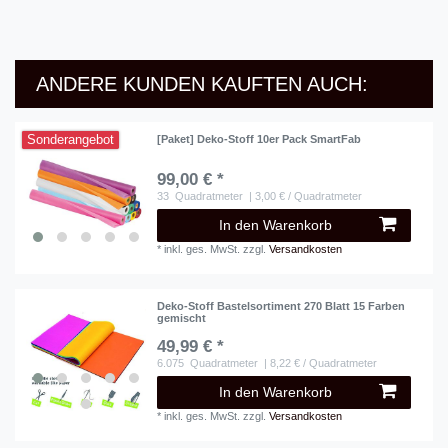
ANDERE KUNDEN KAUFTEN AUCH:
Sonderangebot
[Paket] Deko-Stoff 10er Pack SmartFab
99,00 € *
33
Quadratmeter
| 3,00 € / Quadratmeter
In den Warenkorb
*
inkl. ges. MwSt.
zzgl.
Versandkosten
Deko-Stoff Bastelsortiment 270 Blatt 15 Farben
gemischt
49,99 € *
6.075
Quadratmeter
| 8,22 € / Quadratmeter
In den Warenkorb
*
inkl. ges. MwSt.
zzgl.
Versandkosten