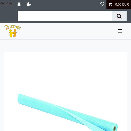
Zum Blog
0,00 EUR
☰