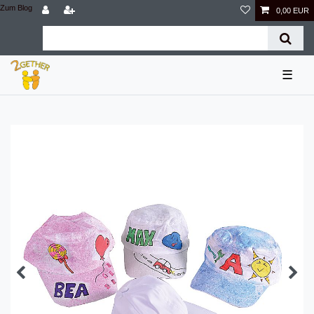
Zum Blog
0,00 EUR
☰