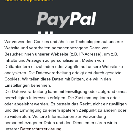
Wir verwenden Cookies und ähnliche Technologien auf unserer
Website und verarbeiten personenbezogene Daten von
Besucher:innen unserer Webseite (z.B. IP-Adresse), um z.B.
Inhalte und Anzeigen zu personalisieren, Medien von
Drittanbietern einzubinden oder Zugriffe auf unsere Website zu
analysieren. Die Datenverarbeitung erfolgt erst durch gesetzte
Newsletter
Cookies. Wir teilen diese Daten mit Dritten, die wir in den
Einstellungen benennen.
E-MAIL **
Die Datenverarbeitung kann mit Einwilligung oder aufgrund eines
berechtigten Interesses erfolgen. Die Zustimmung kann erteilt
Hiermit bestätige ich, dass ich die
Daten­schutz­erklärung
gelesen habe. Meine
oder abgelehnt werden. Es besteht das Recht, nicht einzuwilligen
Einwilligung kann ich jederzeit widerrufen.**
und die Einwilligung zu einem späteren Zeitpunkt zu ändern oder
zu widerrufen. Weitere Informationen zur Verwendung
Abonnieren
personenbezogener Daten und den Diensten erklären wir in
unserer
Daten­schutz­erklärung
.
** Hierbei handelt es sich um ein Pflichtfeld.