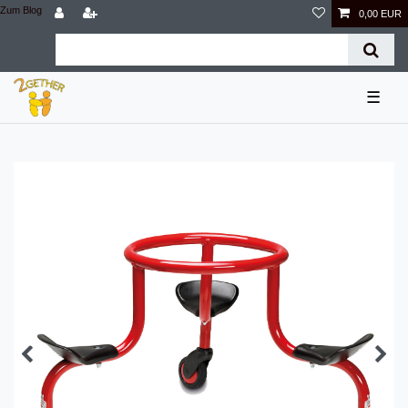
Zum Blog
0,00 EUR
☰