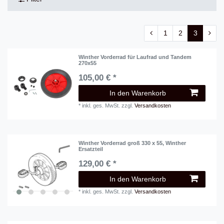
1
2
3
Winther Vorderrad für Laufrad und Tandem
270x55
105,00 € *
In den Warenkorb
*
inkl. ges. MwSt.
zzgl.
Versandkosten
Winther Vorderrad groß 330 x 55, Winther
Ersatzteil
129,00 € *
In den Warenkorb
*
inkl. ges. MwSt.
zzgl.
Versandkosten