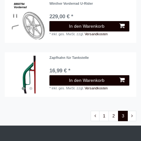
Winther Vorderrad U-Rider
229,00 € *
In den Warenkorb
*
inkl. ges. MwSt.
zzgl.
Versandkosten
Zapfhahn für Tankstelle
16,99 € *
In den Warenkorb
*
inkl. ges. MwSt.
zzgl.
Versandkosten
1
2
3