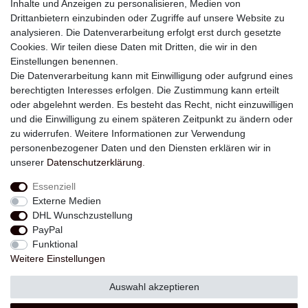
Inhalte und Anzeigen zu personalisieren, Medien von
Drittanbietern einzubinden oder Zugriffe auf unsere Website zu
analysieren. Die Datenverarbeitung erfolgt erst durch gesetzte
Newsletter
Cookies. Wir teilen diese Daten mit Dritten, die wir in den
Einstellungen benennen.
E-MAIL **
Die Datenverarbeitung kann mit Einwilligung oder aufgrund eines
berechtigten Interesses erfolgen. Die Zustimmung kann erteilt
Hiermit bestätige ich, dass ich die
Daten­schutz­erklärung
gelesen habe. Meine
oder abgelehnt werden. Es besteht das Recht, nicht einzuwilligen
Einwilligung kann ich jederzeit widerrufen.**
und die Einwilligung zu einem späteren Zeitpunkt zu ändern oder
zu widerrufen. Weitere Informationen zur Verwendung
Abonnieren
personenbezogener Daten und den Diensten erklären wir in
unserer
Daten­schutz­erklärung
.
** Hierbei handelt es sich um ein Pflichtfeld.
Essenziell
Externe Medien
Widerrufs­recht
Widerrufs­formular
Impressum
DHL Wunschzustellung
PayPal
Funktional
Daten­schutz­erklärung
AGB
Kontakt
Weitere Einstellungen
Auswahl akzeptieren
© Copyright 2026 | Alle Rechte vorbehalten.