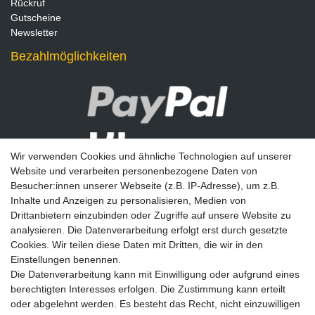
Rückruf
Gutscheine
Newsletter
Bezahlmöglichkeiten
Wir verwenden Cookies und ähnliche Technologien auf unserer
Website und verarbeiten personenbezogene Daten von
Besucher:innen unserer Webseite (z.B. IP-Adresse), um z.B.
Inhalte und Anzeigen zu personalisieren, Medien von
Drittanbietern einzubinden oder Zugriffe auf unsere Website zu
analysieren. Die Datenverarbeitung erfolgt erst durch gesetzte
Newsletter
Cookies. Wir teilen diese Daten mit Dritten, die wir in den
Einstellungen benennen.
E-MAIL **
Die Datenverarbeitung kann mit Einwilligung oder aufgrund eines
berechtigten Interesses erfolgen. Die Zustimmung kann erteilt
Hiermit bestätige ich, dass ich die
Daten­schutz­erklärung
gelesen habe. Meine
oder abgelehnt werden. Es besteht das Recht, nicht einzuwilligen
Einwilligung kann ich jederzeit widerrufen.**