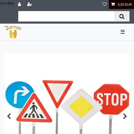
Zum Blog
0,00 EUR
☰