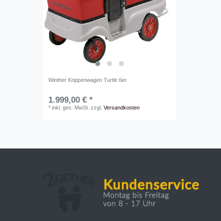
Winther Krippenwagen Turtle 6er
1.999,00 € *
*
inkl. ges. MwSt.
zzgl.
Versandkosten