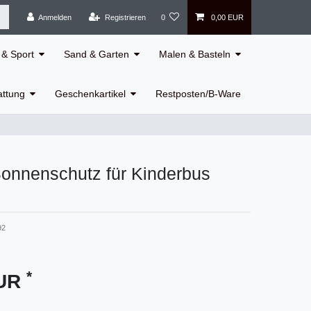
Anmelden
Registrieren
0
0,00 EUR
& Sport
Sand & Garten
Malen & Basteln
attung
Geschenkartikel
Restposten/B-Ware
Sonnenschutz für Kinderbus
92
*
EUR