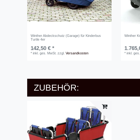
Winther Abdeckschutz (Garage) für Kinderbus
Winther K
Turtle 4er
142,50 € *
1.765,
*
inkl. ges. MwSt.
zzgl.
Versandkosten
*
inkl. ges
ZUBEHÖR: