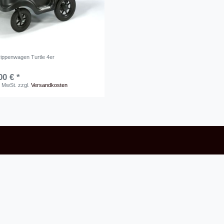
rippenwagen Turtle 4er
00 € *
. MwSt.
zzgl.
Versandkosten