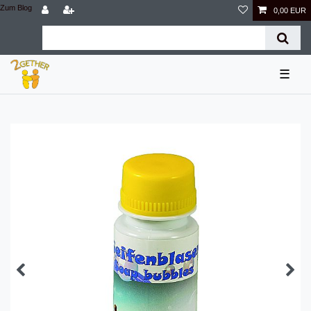
Zum Blog
0,00 EUR
☰