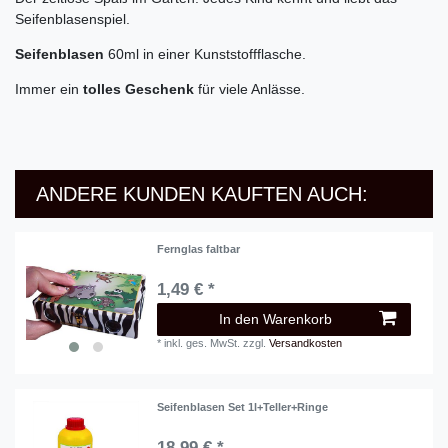
Seifenblasenspiel.
Seifenblasen
60ml in einer Kunststoffflasche.
Immer ein
tolles Geschenk
für viele Anlässe.
ANDERE KUNDEN KAUFTEN AUCH:
Fernglas faltbar
1,49 € *
In den Warenkorb
*
inkl. ges. MwSt.
zzgl.
Versandkosten
Seifenblasen Set 1l+Teller+Ringe
18,99 € *