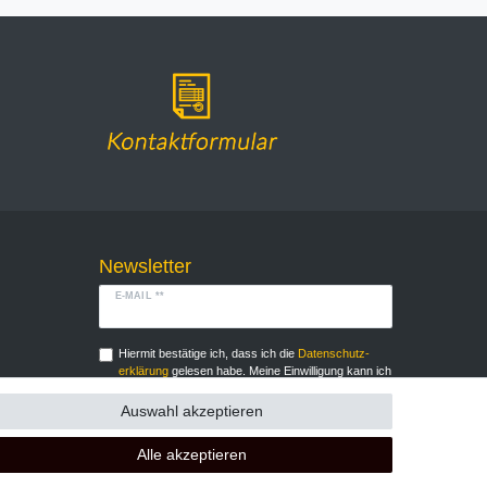
Newsletter
E-MAIL **
Hiermit bestätige ich, dass ich die
Daten­schutz­
erklärung
gelesen habe. Meine Einwilligung kann ich
jederzeit widerrufen.**
Auswahl akzeptieren
Abonnieren
Alle akzeptieren
** Hierbei handelt es sich um ein Pflichtfeld.