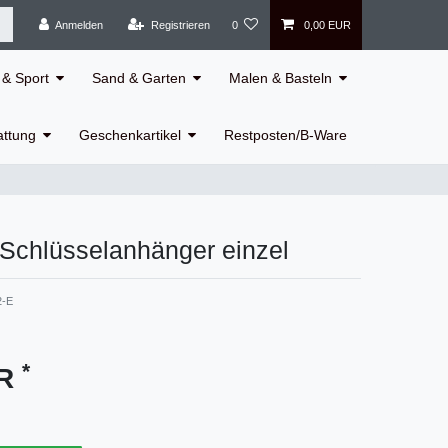
Anmelden
Registrieren
0
0,00 EUR
& Sport
Sand & Garten
Malen & Basteln
attung
Geschenkartikel
Restposten/B-Ware
Schlüsselanhänger einzel
2-E
*
UR