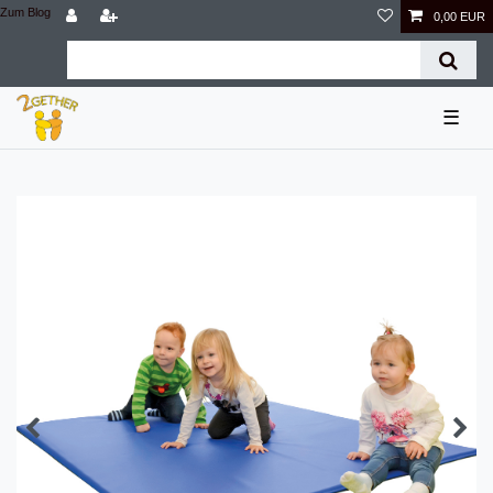
Zum Blog
0,00 EUR
☰