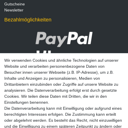
Gutscheine
Newsletter
Bezahlmöglichkeiten
Wir verwenden Cookies und ähnliche Technologien auf unserer
Website und verarbeiten personenbezogene Daten von
Besucher:innen unserer Webseite (z.B. IP-Adresse), um z.B.
Inhalte und Anzeigen zu personalisieren, Medien von
Drittanbietern einzubinden oder Zugriffe auf unsere Website zu
analysieren. Die Datenverarbeitung erfolgt erst durch gesetzte
Newsletter
Cookies. Wir teilen diese Daten mit Dritten, die wir in den
Einstellungen benennen.
E-MAIL **
Die Datenverarbeitung kann mit Einwilligung oder aufgrund eines
berechtigten Interesses erfolgen. Die Zustimmung kann erteilt
Hiermit bestätige ich, dass ich die
Daten­schutz­erklärung
gelesen habe. Meine
oder abgelehnt werden. Es besteht das Recht, nicht einzuwilligen
Einwilligung kann ich jederzeit widerrufen.**
und die Einwilligung zu einem späteren Zeitpunkt zu ändern oder