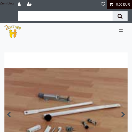
Zum Blog
0,00 EUR
☰