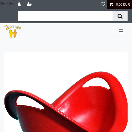
Zum Blog
0,00 EUR
☰