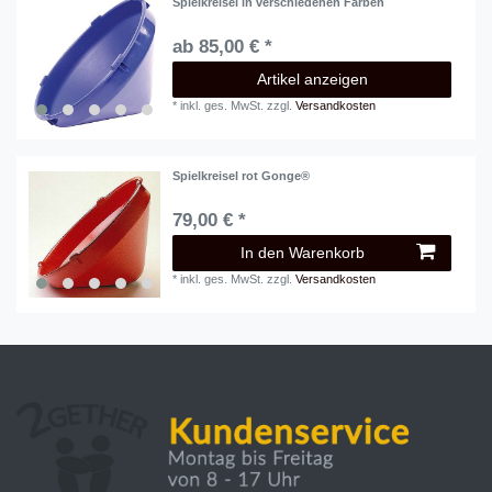
Spielkreisel in verschiedenen Farben
ab 85,00 € *
Artikel anzeigen
*
inkl. ges. MwSt.
zzgl.
Versandkosten
Spielkreisel rot Gonge®
79,00 € *
In den Warenkorb
*
inkl. ges. MwSt.
zzgl.
Versandkosten