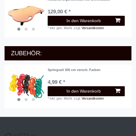
129,00 € *
In den Warenkorb
*
inkl. ges. MwSt.
zzgl.
Versandkosten
ZUBEHÖR:
Springseil 300 cm versch. Farben
4,99 € *
In den Warenkorb
*
inkl. ges. MwSt.
zzgl.
Versandkosten