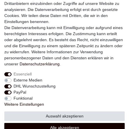
Drittanbietern einzubinden oder Zugriffe auf unsere Website zu
analysieren. Die Datenverarbeitung erfolgt erst durch gesetzte
Newsletter
Cookies. Wir teilen diese Daten mit Dritten, die wir in den
Einstellungen benennen.
E-MAIL **
Die Datenverarbeitung kann mit Einwilligung oder aufgrund eines
berechtigten Interesses erfolgen. Die Zustimmung kann erteilt
Hiermit bestätige ich, dass ich die
Daten­schutz­erklärung
gelesen habe. Meine
oder abgelehnt werden. Es besteht das Recht, nicht einzuwilligen
Einwilligung kann ich jederzeit widerrufen.**
und die Einwilligung zu einem späteren Zeitpunkt zu ändern oder
zu widerrufen. Weitere Informationen zur Verwendung
Abonnieren
personenbezogener Daten und den Diensten erklären wir in
unserer
Daten­schutz­erklärung
.
** Hierbei handelt es sich um ein Pflichtfeld.
Essenziell
Externe Medien
Widerrufs­recht
Widerrufs­formular
Impressum
DHL Wunschzustellung
PayPal
Funktional
Daten­schutz­erklärung
AGB
Kontakt
Weitere Einstellungen
Auswahl akzeptieren
© Copyright 2026 | Alle Rechte vorbehalten.
Alle akzeptieren