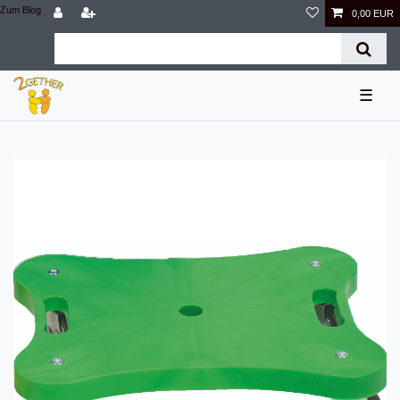
Zum Blog
0,00 EUR
☰